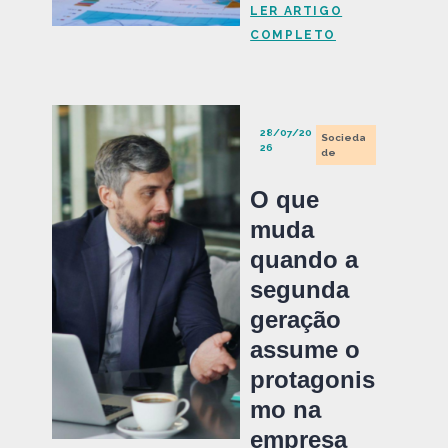
LER ARTIGO
COMPLETO
28/07/20
Socieda
26
de
O que
muda
quando a
segunda
geração
assume o
protagonis
mo na
empresa