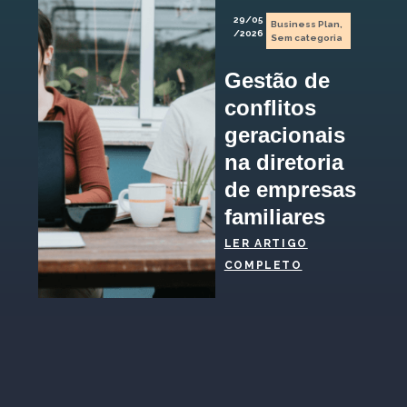
29/05
Business Plan
,
/2026
Sem categoria
Gestão de
conflitos
geracionais
na diretoria
de empresas
familiares
LER ARTIGO
COMPLETO