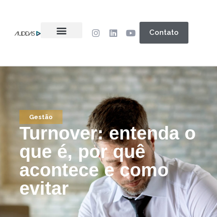
Contato
Gestão
Turnover: entenda o
que é, por quê
acontece e como
evitar