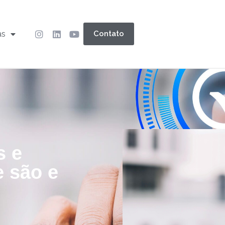
as
Contato
s e
e são e