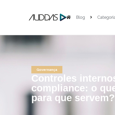
Blog
Categori
Governança
Controles interno
compliance: o qu
para que servem?