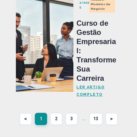
2/202
Modelos de
5
Negócio
Curso de
Gestão
Empresaria
l:
Transforme
Sua
Carreira
LER ARTIGO
COMPLETO
<
>
1
2
3
…
13