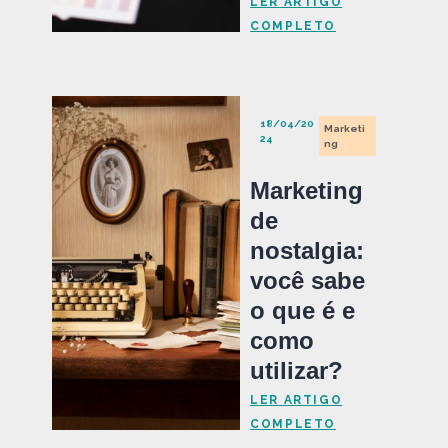
LER ARTIGO
COMPLETO
18/04/20
Marketi
24
ng
Marketing
de
nostalgia:
você sabe
o que é e
como
utilizar?
LER ARTIGO
COMPLETO