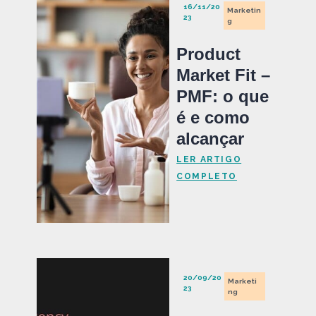
16/11/20
Marketin
23
g
Product
Market Fit –
PMF: o que
é e como
alcançar
LER ARTIGO
COMPLETO
20/09/20
Marketi
23
ng