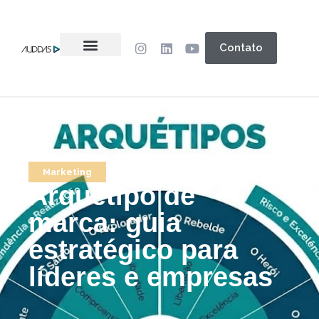
Contato
Marketing
Arquétipo de
marca: guia
estratégico para
líderes e empresas