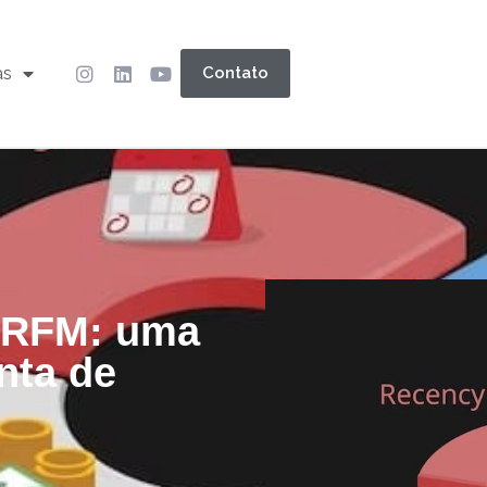
as
Contato
z RFM: uma
nta de