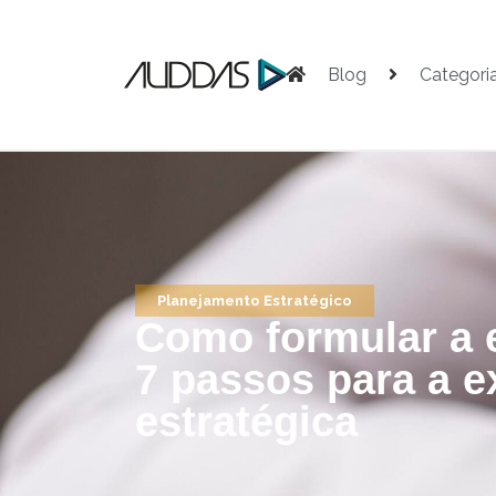
Blog
Categori
Planejamento Estratégico
Como formular a e
7 passos para a 
estratégica