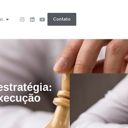
as
Contato
stratégia:
execução