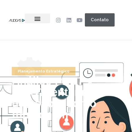
Contato
Planejamento Estratégico
Análise PEST x
SWOT: entenda o
que são e como
funcionam