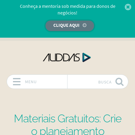
Conheça a mentoria sob medida para donos de
negócios!
CLIQUE AQUI
MENU
BUSCA
Pular para o conteúdo
Materiais Gratuitos: Crie
o planejamento