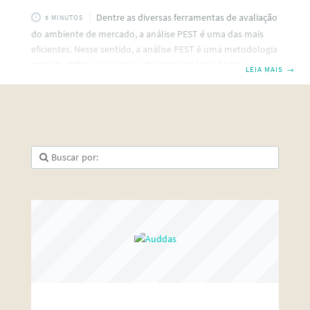
Dentre as diversas ferramentas de avaliação
5 MINUTOS
do ambiente de mercado, a análise PEST é uma das mais
eficientes. Nesse sentido, a análise PEST é uma metodologia
para identificar e avaliar os diversos cenários de mercado. A
LEIA MAIS
→
análise PEST pode ser usada como uma forma de identificar
riscos e oportunidades potenciais, além de fornecer
informações valiosas para a tomada de decisão estratégica.
O que significa análise PEST? Antes de tudo, PEST é uma
sigla para denominar os aspectos externos que podem
interferir no