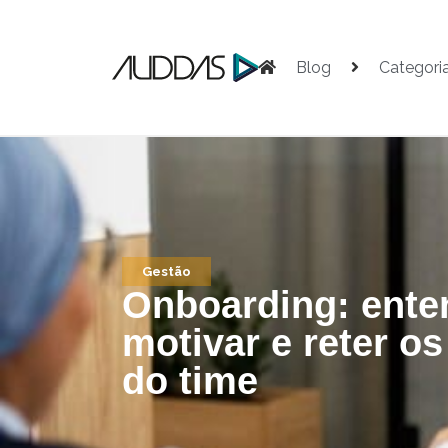
Blog
Categori
Gestão
Onboarding: ent
motivar e reter os
do time