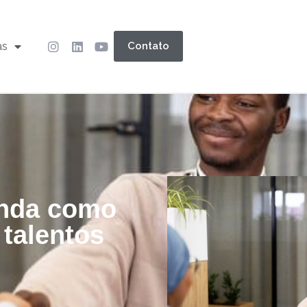
as
Contato
enda como
 talentos