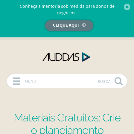
Conheça a mentoria sob medida para donos de
negócios!
CLIQUE AQUI
MENU
BUSCA
Pular para o conteúdo
Materiais Gratuitos: Crie
o planejamento