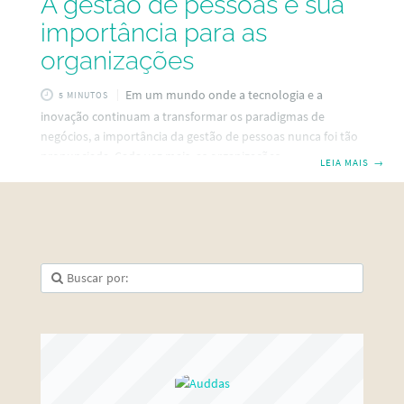
A gestão de pessoas e sua
importância para as
organizações
Em um mundo onde a tecnologia e a
5 MINUTOS
inovação continuam a transformar os paradigmas de
negócios, a importância da gestão de pessoas nunca foi tão
pronunciada. Cada vez mais, as organizações,
LEIA MAIS
→
independentemente de seu tamanho ou setor, estão
reconhecendo a relevância da gestão de pessoas para a
sustentabilidade do negócio. Nesse sentido, a gestão de
pessoas cuida do maior ativo das empresas. Que não são as
tecnologias avançadas ou os processos refinados, mas o
capital humano que impulsiona a inovação, a criatividade