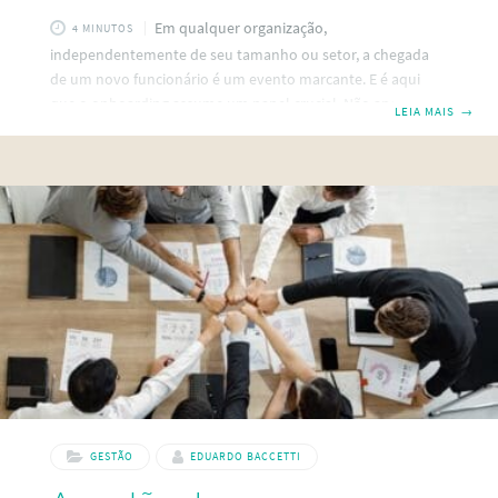
Em qualquer organização,
4 MINUTOS
independentemente de seu tamanho ou setor, a chegada
de um novo funcionário é um evento marcante. E é aqui
que o onboarding assume um papel crucial. Não apenas
LEIA MAIS
→
para o recém-chegado, mas também para a equipe de alto
desempenho que o acolhe, o onboarding ajuda no processo
de adaptação ao novo ambiente profissional. Mas o que é
Onboarding? Onboarding, ou integração, refere-se ao
processo sistemático pelo qual novos colaboradores são
integrados a uma organização. O objetivo não é apenas
GESTÃO
EDUARDO BACCETTI