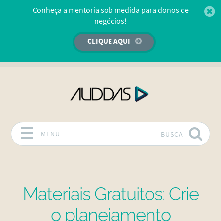
Conheça a mentoria sob medida para donos de
negócios!
CLIQUE AQUI
MENU
BUSCA
Pular para o conteúdo
Materiais Gratuitos: Crie
o planejamento