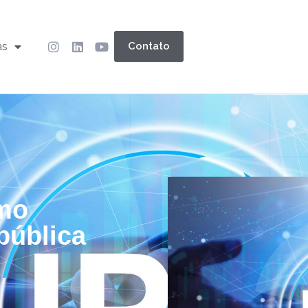
as
Contato
omo
pública