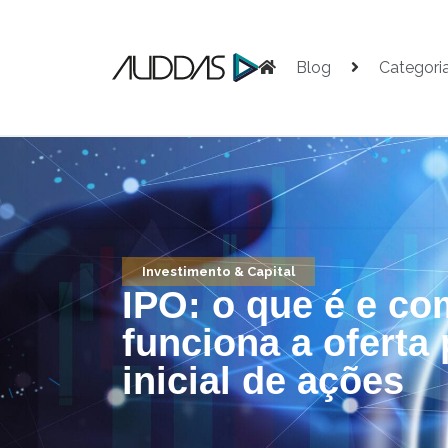
Blog
Categori
Investimento & Capital
IPO: o que é e c
funciona a oferta 
inicial de ações