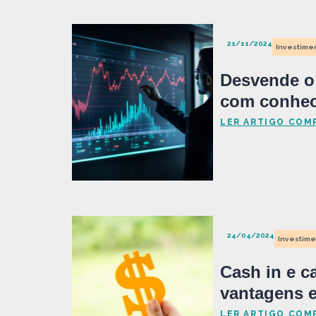
21/11/2024
Investimen
Desvende o 
com conhe
LER ARTIGO COM
24/04/2024
Investime
Cash in e c
vantagens 
LER ARTIGO COM