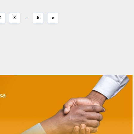
>
2
3
…
5