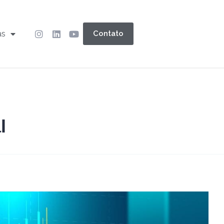
as
Contato
l