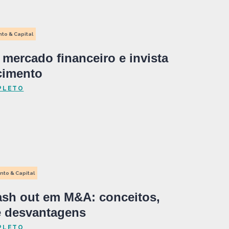
to & Capital
mercado financeiro e invista
cimento
PLETO
nto & Capital
ash out em M&A: conceitos,
e desvantagens
PLETO