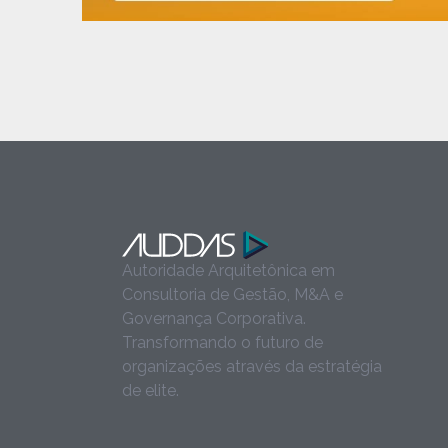
Autoridade Arquitetônica em
Consultoria de Gestão, M&A e
Governança Corporativa.
Transformando o futuro de
organizações através da estratégia
de elite.