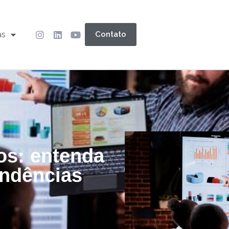
as
Contato
os: entenda
endências