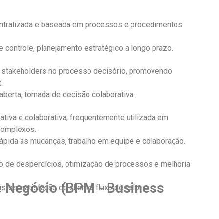
centralizada e baseada em processos e procedimentos
 e controle, planejamento estratégico a longo prazo.
 e stakeholders no processo decisório, promovendo
.
 aberta, tomada de decisão colaborativa.
rativa e colaborativa, frequentemente utilizada em
complexos.
 rápida às mudanças, trabalho em equipe e colaboração.
ão de desperdícios, otimização de processos e melhoria
e Negócio (BPM - Business
stos, satisfação do cliente, fluxo de valor.