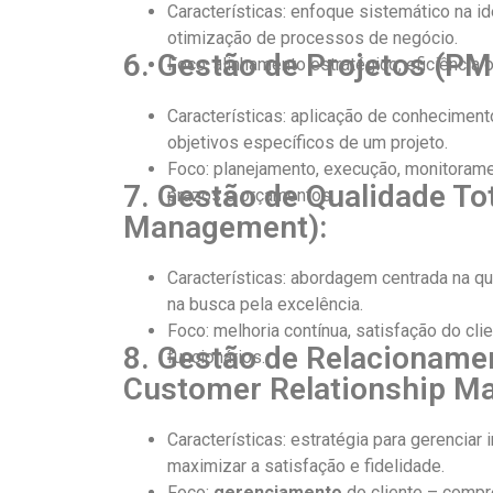
Características: enfoque sistemático na 
otimização de processos de negócio.
6. Gestão de Projetos (PM
Foco: alinhamento estratégico, eficiênci
Características: aplicação de conhecimento
objetivos específicos de um projeto.
Foco: planejamento, execução, monitorame
7. Gestão de Qualidade Tot
prazos e orçamentos.
Management):
Características: abordagem centrada na 
na busca pela excelência.
Foco: melhoria contínua, satisfação do cl
8. Gestão de Relacioname
funcionários.
Customer Relationship M
Características: estratégia para gerenciar
maximizar a satisfação e fidelidade.
Foco:
gerenciamento
do cliente – compr