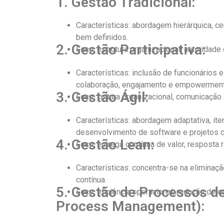
1. Gestão Tradicional:
Características: abordagem hierárquica, 
bem definidos.
2. Gestão Participativa:
Foco: estrutura organizacional, autoridade
Características: inclusão de funcionários
colaboração, engajamento e empowerment
3. Gestão Ágil:
Foco: cultura organizacional, comunicação
Características: abordagem adaptativa, ite
desenvolvimento de software e projetos 
4. Gestão Lean:
Foco: entrega contínua de valor, resposta
Características: concentra-se na eliminaç
contínua.
5. Gestão de Processos d
Foco: eficiência operacional, redução de cu
Process Management):