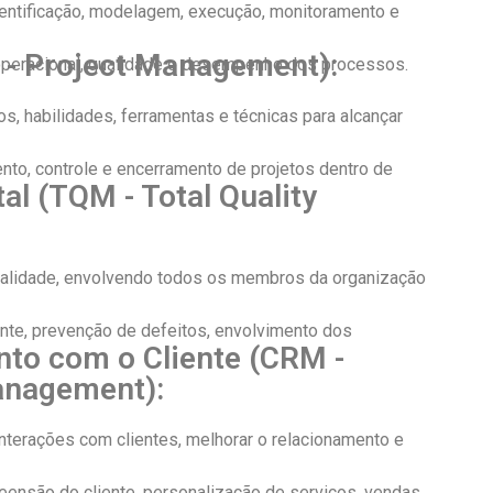
identificação, modelagem, execução, monitoramento e
 - Project Management):
a operacional, qualidade e desempenho dos processos.
s, habilidades, ferramentas e técnicas para alcançar
nto, controle e encerramento de projetos dentro de
al (TQM - Total Quality
qualidade, envolvendo todos os membros da organização
iente, prevenção de defeitos, envolvimento dos
nto com o Cliente (CRM -
anagement):
 interações com clientes, melhorar o relacionamento e
eensão do cliente, personalização de serviços, vendas,