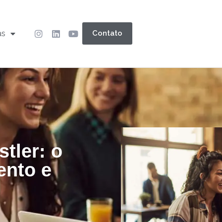
as
Contato
tler: o
ento e