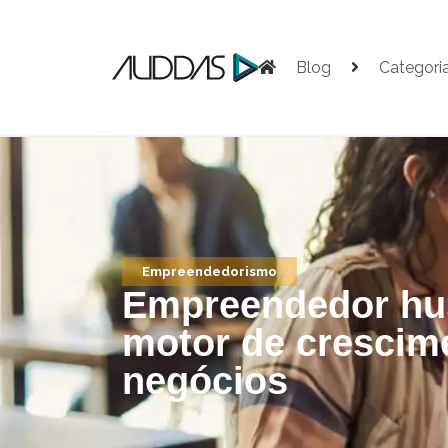
Blog
Categori
Empreendedorismo
Empreendedor hus
motor de crescim
negócios