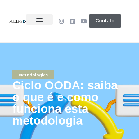
Contato
Metodologias
Ciclo OODA: saiba
o que é e como
funciona esta
metodologia