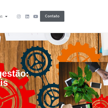
as
Contato
gestão:
is