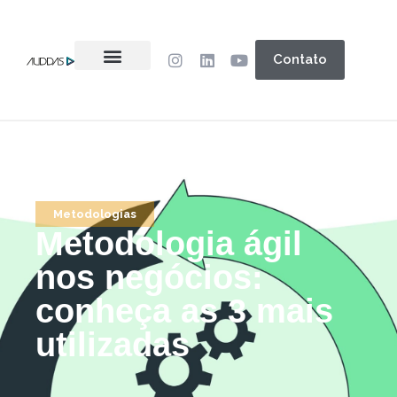
Contato
Metodologias
Metodologia ágil
nos negócios:
conheça as 3 mais
utilizadas