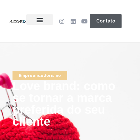
Contato
Empreendedorismo
Love brand: como
se tornar a marca
preferida do seu
cliente