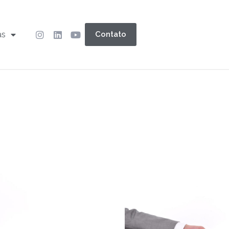
as
Contato
r: entenda
no mercado