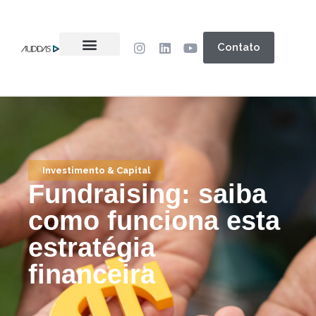
Contato
Investimento & Capital
Fundraising: saiba
como funciona esta
estratégia
financeira