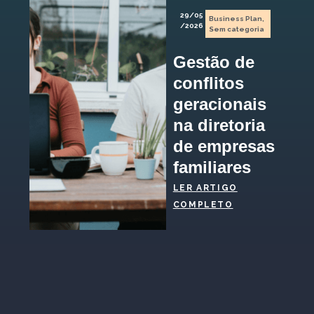
29/05
Business Plan
,
/2026
Sem categoria
Gestão de
conflitos
geracionais
na diretoria
de empresas
familiares
LER ARTIGO
COMPLETO