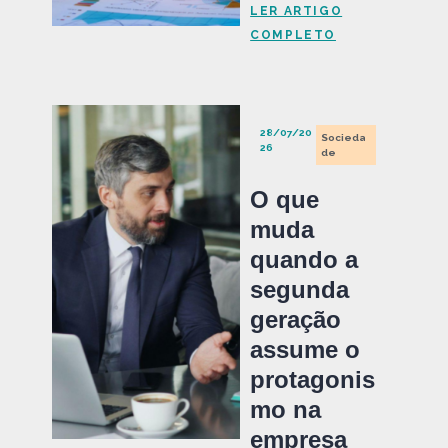
LER ARTIGO
COMPLETO
28/07/20
Socieda
26
de
O que
muda
quando a
segunda
geração
assume o
protagonis
mo na
empresa