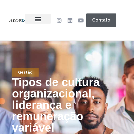
Contato
Gestão
Tipos de cultura
organizacional,
liderança e
remuneração
variável