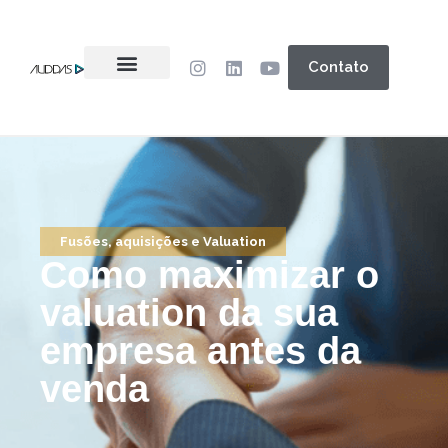
Contato
Fusões, aquisições e Valuation
Como maximizar o
valuation da sua
empresa antes da
venda