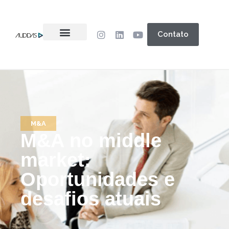
Contato
M&A
M&A no middle
market:
Oportunidades e
desafios atuais