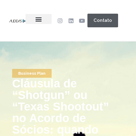
Contato
Business Plan
Cláusula de
“Shotgun” ou
“Texas Shootout”
no Acordo de
Sócios: quando