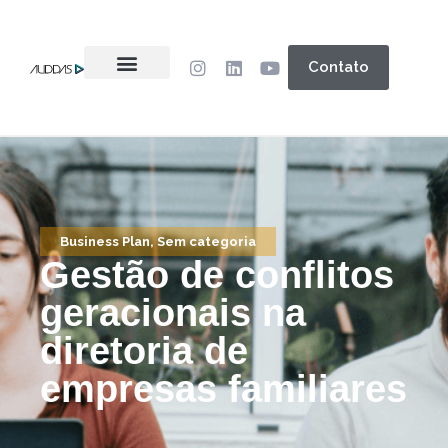
Contato
Business Plan
,
Sem categoria
Gestão de conflitos
geracionais na
diretoria de
empresas familiares