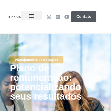
Contato
Planejamento Estratégico
Plano de
remuneração:
potencializando
seus resultados