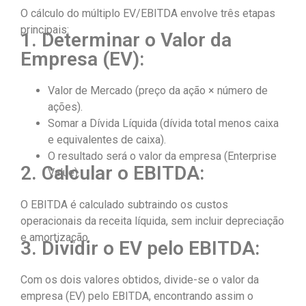
O cálculo do múltiplo EV/EBITDA envolve três etapas
principais:
1. Determinar o Valor da
Empresa (EV):
Valor de Mercado (preço da ação × número de
ações).
Somar a Dívida Líquida (dívida total menos caixa
e equivalentes de caixa).
O resultado será o valor da empresa (Enterprise
2. Calcular o EBITDA:
Value).
O EBITDA é calculado subtraindo os custos
operacionais da receita líquida, sem incluir depreciação
e amortização.
3. Dividir o EV pelo EBITDA:
Com os dois valores obtidos, divide-se o valor da
empresa (EV) pelo EBITDA, encontrando assim o