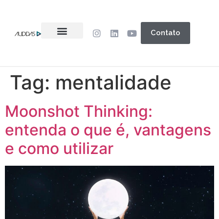
Contato
Tag:
mentalidade
Moonshot Thinking:
entenda o que é, vantagens
e como utilizar