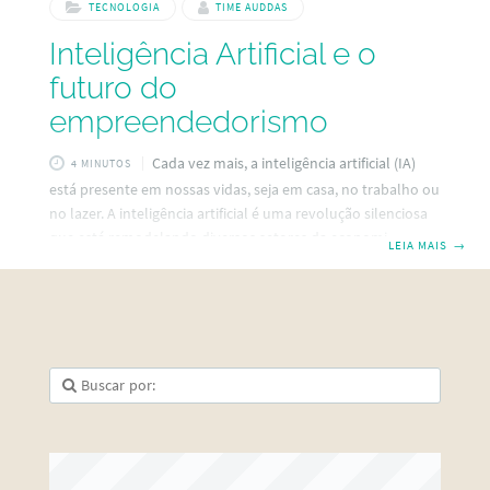
TECNOLOGIA
TIME AUDDAS
Inteligência Artificial e o
futuro do
empreendedorismo
Cada vez mais, a inteligência artificial (IA)
4 MINUTOS
está presente em nossas vidas, seja em casa, no trabalho ou
no lazer. A inteligência artificial é uma revolução silenciosa
que está remodelando diversos setores da economia
LEIA MAIS
→
mundial. E quando falamos em empreendedorismo, a
inteligência artificial não é apenas uma tendência
tecnológica, mas uma ferramenta transformadora capaz de:
otimizar processos criar novas oportunidades de negócios
melhorar a experiência do cliente Venha conosco e veja
como a inteligência artificial está ajudando os
empreendedores agora e o