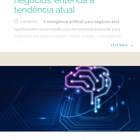
negócios: entenda a
tendência atual
A inteligência artificial para negócios está
4 MINUTOS
rapidamente se tornando uma ferramenta essencial para
empresas em todo o mundo. Neste sentido, a inteligência
artificial para negócios impulsiona a inovação, aumenta a
LEIA MAIS
→
eficiência e cria novas oportunidades e modelos de
business. Então, já sabe, né?! Neste texto, exploraremos
como aplicar inteligência artificial nos negócios de forma
eficiente. Além disso, vamos abordar alguns exemplos e
modelos de soluções, seu histórico, desafios, vantagens,
oportunidades de aplicação e tendências futuras. Continue
com a gente e descubra tudo