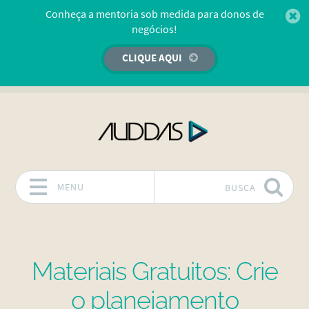
Conheça a mentoria sob medida para donos de
negócios!
CLIQUE AQUI
MENU
BUSCA
Pular para o conteúdo
Materiais Gratuitos: Crie
o planejamento