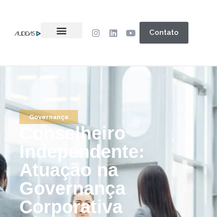
Contato
Governança
Conselheiro
Independente:
Atuação na
Governança
Corporativa