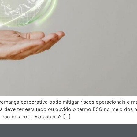
overnança corporativa pode mitigar riscos operacionais e 
 já deve ter escutado ou ouvido o termo ESG no meio dos 
uração das empresas atuais? […]