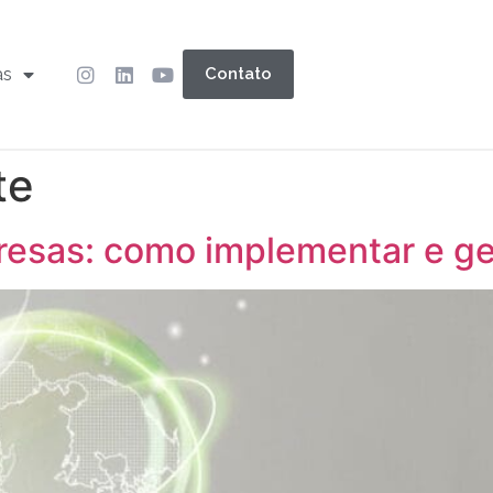
as
Contato
te
sas: como implementar e ger