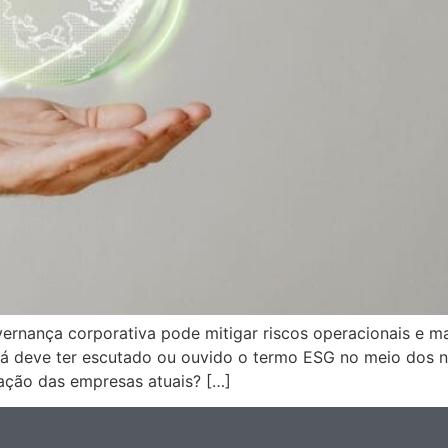
overnança corporativa pode mitigar riscos operacionais e 
 já deve ter escutado ou ouvido o termo ESG no meio dos 
uração das empresas atuais? […]