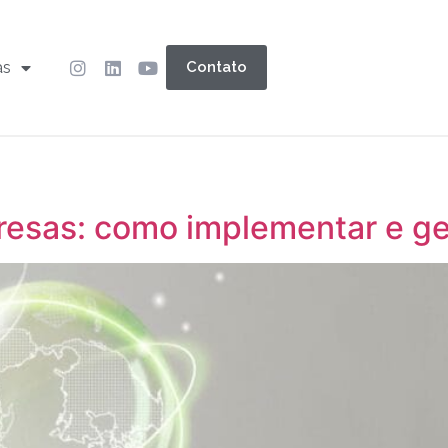
as
Contato
sas: como implementar e ger