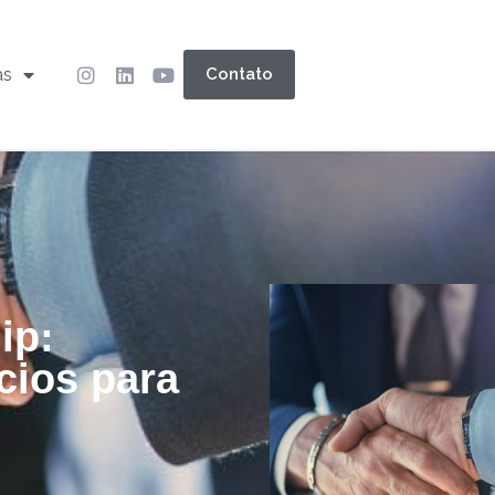
as
Contato
ip:
cios para