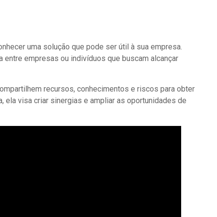
onhecer uma solução que pode ser útil à sua empresa.
a entre empresas ou indivíduos que buscam alcançar
compartilhem recursos, conhecimentos e riscos para obter
ela visa criar sinergias e ampliar as oportunidades de