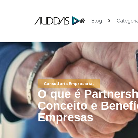
Blog
Categori
Consultoria Empresarial
O que é Partnersh
Conceito e Benefí
Empresas