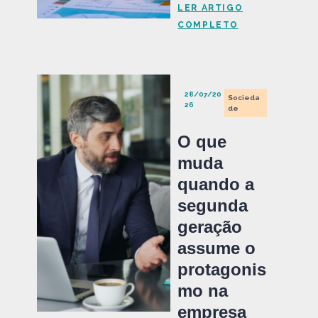
LER ARTIGO
COMPLETO
28/07/20
Socieda
26
de
O que
muda
quando a
segunda
geração
assume o
protagonis
mo na
empresa