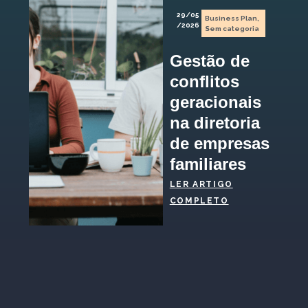
29/05
Business Plan
,
/2026
Sem categoria
Gestão de
conflitos
geracionais
na diretoria
de empresas
familiares
LER ARTIGO
COMPLETO