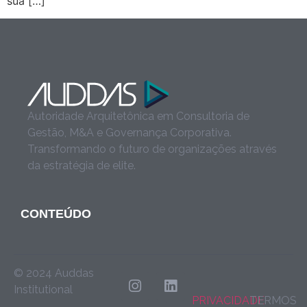
sua […]
Autoridade Arquitetônica em Consultoria de
Gestão, M&A e Governança Corporativa.
Transformando o futuro de organizações através
da estratégia de elite.
CONTEÚDO
© 2024 Auddas
Institutional
PRIVACIDADE
TERMOS