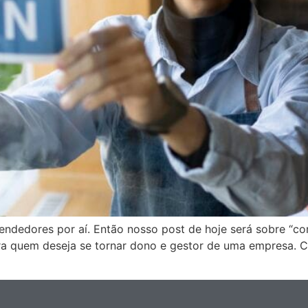
ndedores por aí. Então nosso post de hoje será sobre “com
ra quem deseja se tornar dono e gestor de uma empresa. Co