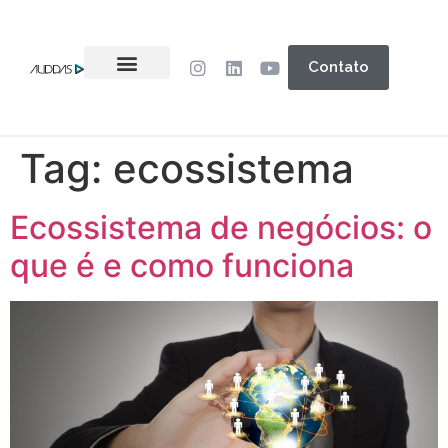
Contato
Tag:
ecossistema
Ecossistema de negócios: o
que é e como funciona