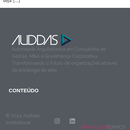
seja […]
Autoridade Arquitetônica em Consultoria de
Gestão, M&A e Governança Corporativa.
Transformando o futuro de organizações através
da estratégia de elite.
CONTEÚDO
© 2024 Auddas
Institutional
PRIVACIDADE
TERMOS