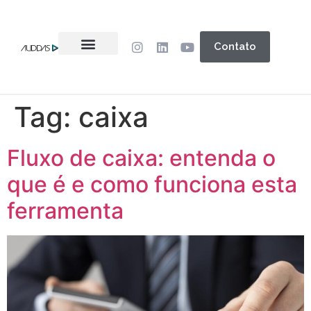
Contato
Tag:
caixa
Fluxo de caixa: entenda o
que é e como funciona esta
ferramenta