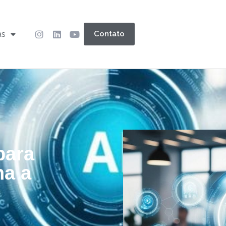
as
Contato
para
ha a