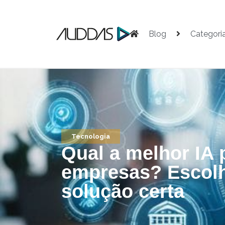
Blog
Categori
Tecnologia
Qual a melhor IA 
empresas? Escol
solução certa