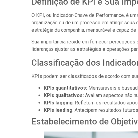
Definição de KPI e Sua Imp
O KPI, ou Indicador-Chave de Performance, é uma 
organização ou de um processo em atingir seus o
estratégia da companhia, mensurável e capaz d
Sua importância reside em fornecer percepções 
lideranças ajustar as estratégias e operações par
Classificação dos Indicado
KPIs podem ser classificados de acordo com sua
KPIs quantitativos:
Mensuráveis e baseado
KPIs
qualitativos:
Avaliam aspectos não num
KPIs
lagging
: Refletem os resultados apó
KPIs
leading
: Antecipam resultados futuro
Estabelecimento de Objeti