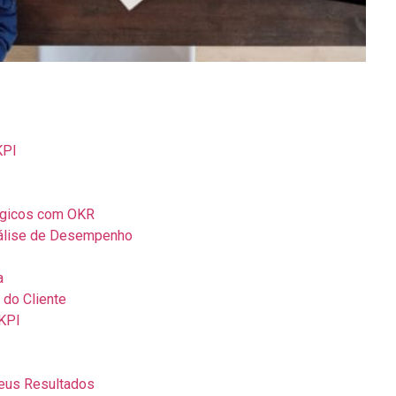
KPI
tégicos com OKR
nálise de Desempenho
a
 do Cliente
 KPI
seus Resultados