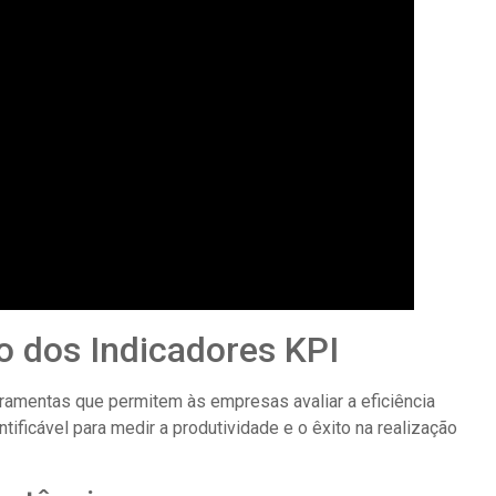
ão dos Indicadores KPI
rramentas que permitem às empresas avaliar a eficiência
ficável para medir a produtividade e o êxito na realização