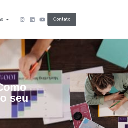
as
Contato
 Como
no seu