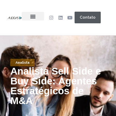
Contato
Analista
Analista Sell Side e
Buy Side: Agentes
Estratégicos de
M&A